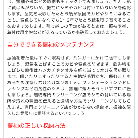
は、振袖や帯などの収納もチェックしてみましょう。たとう紙
に黄ばみがないか、振袖にシミやカビは付いていないかを確認
します。湿気を吸収したたとう紙が原因でカビやシミになるこ
とも。変色していなくても1〜2年でたとう紙を取り替えること
をおすすめします。引っ越しの予定があるときは、振袖や帯、
着付け用小物などがそろっているかも確認しておきましょう。
自分でできる振袖のメンテナンス
振袖を着た後はすぐに収納せず、ハンガーにかけて陰干ししま
しょう。湿気をとばすことでカビや変色を防ぎます。飲み物を
こぼした直後はハンカチやタオルを軽く当てて水分を吸い取り
ます。叩いたりこすったりすると生地が毛羽立ち、傷むことも
あるため注意しなければなりません。ファンデーションやドレ
ッシングなど油溶性のシミは、無理に落とそうとせずプロに任
せましょう。着物専門のクリーニング店でシミの付いている場
所や汚れの種類を伝えると適切な方法でクリーニングしてもら
えます。専門のクリーニング店がわからない場合は、振袖を購
入した呉服店に相談するといいでしょう。
振袖の正しい収納方法