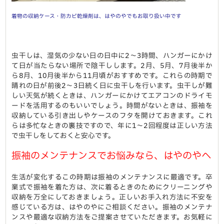
着物の収納ケース・防カビ乾燥剤は、はやのやでもお取り扱い中です
虫干しは、湿気の少ない日の日中に2〜3時間、ハンガーにかけ
て日が当たらない場所で陰干しします。2月、5月、7月後半か
ら8月、10月後半から11月頃がおすすめです。これらの時期で
晴れの日が前後2〜3日続く日に虫干しを行います。虫干しが難
しい天気が続くときは、ハンガーにかけてエアコンのドライモ
ードを活用するのもいいでしょう。時間がないときは、振袖を
収納している引き出しやケースのフタを開けておきます。これ
らは多忙なときの裏技ですので、年に1〜2回程度は正しい方法
で虫干しをしておくと安心です。
振袖のメンテナンスでお悩みなら、はやのやへ
生活が変化するこの時期は振袖のメンテナンスに最適です。卒
業式で振袖を着た方は、次に着るときのためにクリーニングや
収納を万全にしておきましょう。正しいお手入れ方法に不安を
感じている方は、はやのやにご相談ください。振袖のメンテナ
ンスや最適な収納方法をご提案させていただきます。お気軽に