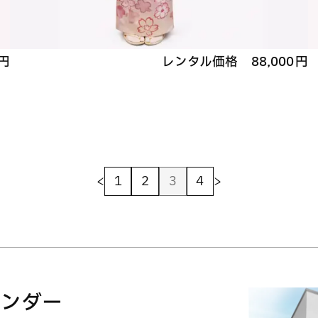
円
レンタル価格
88,000
円
<
1
2
3
4
>
レンダー