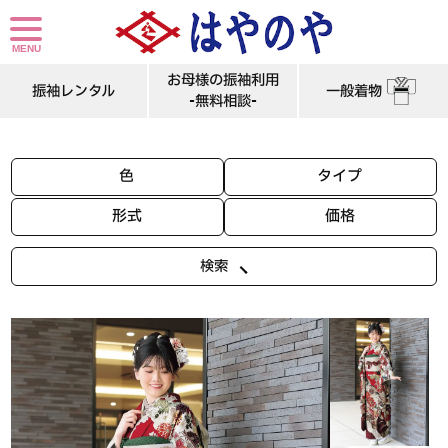
深紅に咲く牡丹と菊｜金彩が映える豪華絢爛な振袖レンタル┃姫路 成人式
お母様の振袖利用
振袖レンタル
一般着物
-無料相談-
色
タイプ
形式
価格
検索