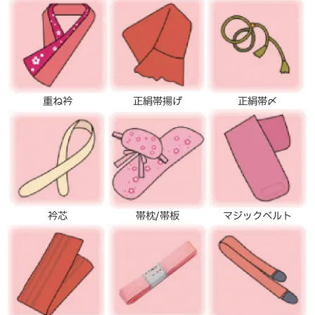
重ね衿
正絹帯揚げ
正絹帯〆
衿芯
帯枕/帯板
マジックベルト