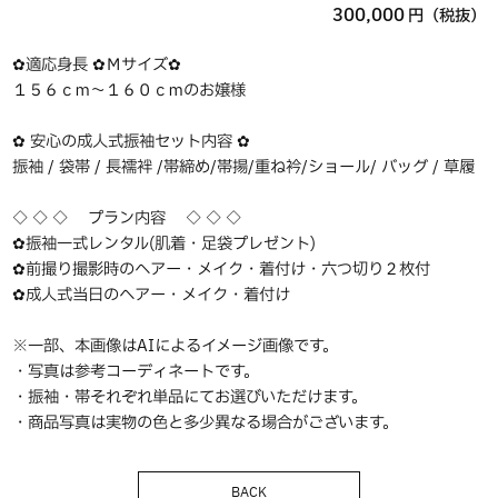
300,000
円（税抜）
✿適応身長 ✿Ｍサイズ✿
１５６ｃｍ〜１６０ｃｍのお嬢様
✿ 安心の成人式振袖セット内容 ✿
振袖 / 袋帯 / 長襦袢 /帯締め/帯揚/重ね衿/ショール/ バッグ / 草履
◇ ◇ ◇ プラン内容 ◇ ◇ ◇
✿振袖一式レンタル(肌着・足袋プレゼント)
✿前撮り撮影時のヘアー・メイク・着付け・六つ切り２枚付
✿成人式当日のヘアー・メイク・着付け
※一部、本画像はAIによるイメージ画像です。
・写真は参考コーディネートです。
・振袖・帯それぞれ単品にてお選びいただけます。
・商品写真は実物の色と多少異なる場合がございます。
BACK