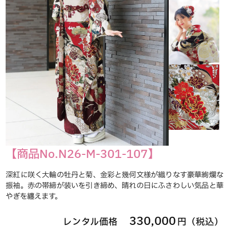
【商品No.N26-M-301-107】
深紅に咲く大輪の牡丹と菊、金彩と幾何文様が織りなす豪華絢爛な
振袖。赤の帯締が装いを引き締め、晴れの日にふさわしい気品と華
やぎを纏えます。
330,000
レンタル価格
円（税込）