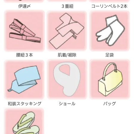
伊達〆
３重紐
コーリンベルト2本
腰紐３本
肌着/裾除
足袋
和装スタッキング
ショール
バッグ