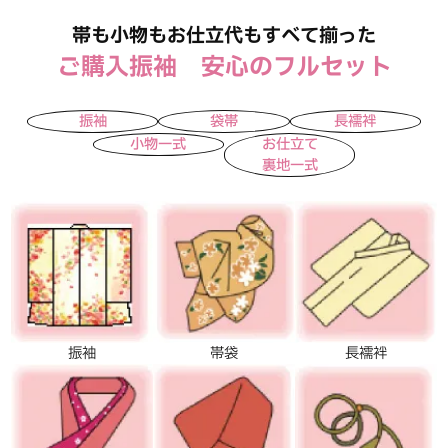
帯も小物もお仕立代もすべて揃った
ご購入振袖 安心のフルセット
振袖
袋帯
長襦袢
小物一式
お仕立て
裏地一式
振袖
帯袋
長襦袢