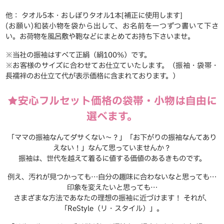
他： タオル5本・おしぼりタオル1本[補正に使用します]
(お願い)和装小物を袋から出して、お名前を一つずつ書いて下さ
い。お荷物を風呂敷や鞄などにまとめてお持ち下さいませ。
※当社の振袖はすべて正絹（絹100％）です。
※お客様のサイズに合わせてお仕立ていたします。（振袖・袋帯・
長襦袢のお仕立て代が表示価格に含まれております。）
★安心フルセット価格の袋帯・小物は自由に
選べます。
「ママの振袖なんてダサくない～？」「お下がりの振袖なんてあり
えない！」なんて思っていませんか？
振袖は、世代を越えて着るに値する価値のあるきものです。
例え、汚れが見つかっても…自分の趣味に合わないなと思っても…
印象を変えたいと思っても…
さまざまな方法であなたの理想の振袖に近づけます！ それが、
「ReStyle（リ・スタイル）」。