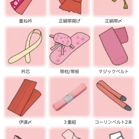
重ね衿
正絹帯揚げ
正絹帯〆
衿芯
帯枕/帯板
マジックベルト
伊達〆
３重紐
コーリンベルト2本