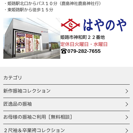
・姫路駅北口からバス１０分（鹿島神社鹿島神社行）
・東姫路駅から徒歩１５分
姫路市神和町２２番地
定休日火曜日・水曜日
079-282-7655
カテゴリ
新作振袖コレクション
匠逸品の振袖
お母様の振袖ご利用［無料相談］
２尺袖＆卒業袴コレクション