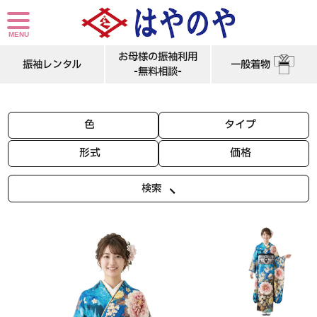
姫路市の成人式で振袖レンタル 牡丹柄、水色の振袖レンタルです。
お母様の振袖利用
振袖レンタル
一般着物
-無料相談-
色
タイプ
形式
価格
検索