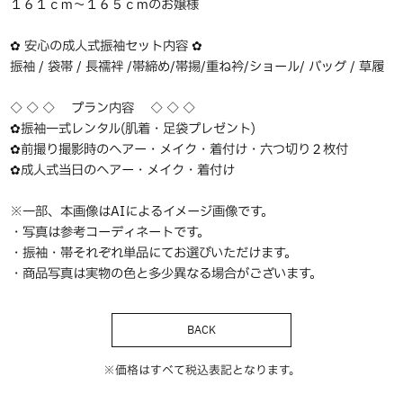
１６１ｃｍ〜１６５ｃｍのお嬢様
✿ 安心の成人式振袖セット内容 ✿
振袖 / 袋帯 / 長襦袢 /帯締め/帯揚/重ね衿/ショール/ バッグ / 草履
◇ ◇ ◇ プラン内容 ◇ ◇ ◇
✿振袖一式レンタル(肌着・足袋プレゼント)
✿前撮り撮影時のヘアー・メイク・着付け・六つ切り２枚付
✿成人式当日のヘアー・メイク・着付け
※一部、本画像はAIによるイメージ画像です。
・写真は参考コーディネートです。
・振袖・帯それぞれ単品にてお選びいただけます。
・商品写真は実物の色と多少異なる場合がございます。
BACK
※価格はすべて税込表記となります。