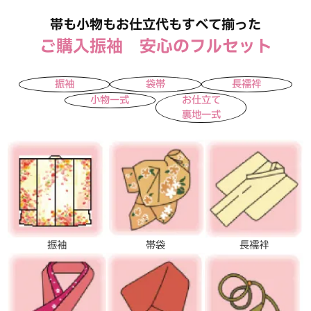
帯も小物もお仕立代もすべて揃った
ご購入振袖 安心のフルセット
振袖
袋帯
長襦袢
小物一式
お仕立て
裏地一式
振袖
帯袋
長襦袢