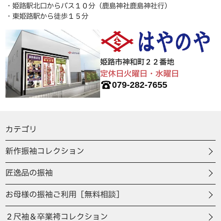
・姫路駅北口からバス１０分（鹿島神社鹿島神社行）
・東姫路駅から徒歩１５分
姫路市神和町２２番地
定休日火曜日・水曜日
079-282-7655
カテゴリ
新作振袖コレクション
匠逸品の振袖
お母様の振袖ご利用［無料相談］
２尺袖＆卒業袴コレクション