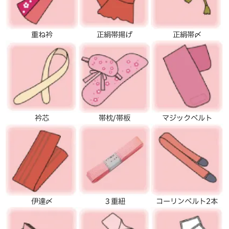
重ね衿
正絹帯揚げ
正絹帯〆
衿芯
帯枕/帯板
マジックベルト
伊達〆
３重紐
コーリンベルト2本