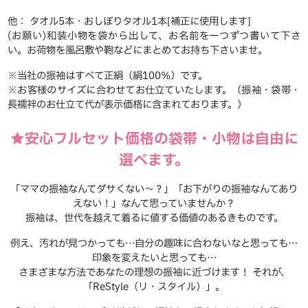
他： タオル5本・おしぼりタオル1本[補正に使用します]
(お願い)和装小物を袋から出して、お名前を一つずつ書いて下さ
い。お荷物を風呂敷や鞄などにまとめてお持ち下さいませ。
※当社の振袖はすべて正絹（絹100％）です。
※お客様のサイズに合わせてお仕立ていたします。（振袖・袋帯・
長襦袢のお仕立て代が表示価格に含まれております。）
★安心フルセット価格の袋帯・小物は自由に
選べます。
「ママの振袖なんてダサくない～？」「お下がりの振袖なんてあり
えない！」なんて思っていませんか？
振袖は、世代を越えて着るに値する価値のあるきものです。
例え、汚れが見つかっても…自分の趣味に合わないなと思っても…
印象を変えたいと思っても…
さまざまな方法であなたの理想の振袖に近づけます！ それが、
「ReStyle（リ・スタイル）」。