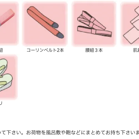
紐
コーリンベルト2本
腰紐３本
肌
リ
書いて下さい。お荷物を風呂敷や鞄などにまとめてお持ち下さい