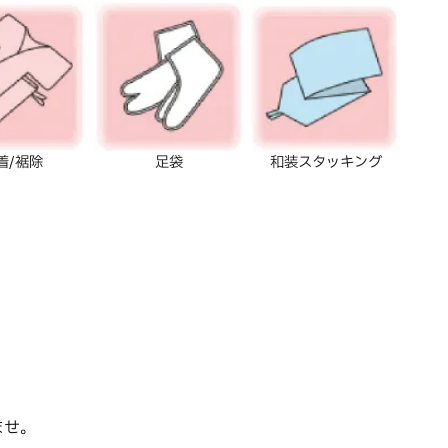
着/裾除
足袋
和装スタッキング
ませ。