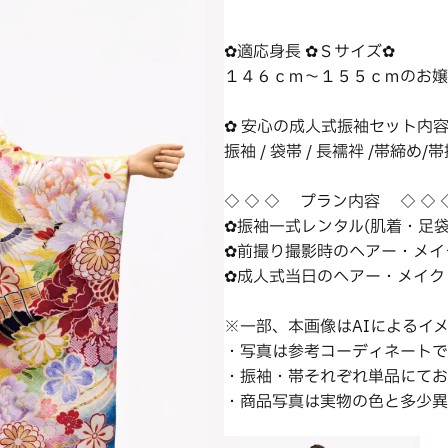
✿適応身長 ✿Ｓサイズ✿
１４６ｃｍ〜１５５ｃｍのお嬢
✿ 安心の成人式振袖セット内容
振袖 / 袋帯 / 長襦袢 /帯締め/
◇ ◇ ◇ プラン内容 ◇ ◇ 
✿振袖一式レンタル(肌着・足袋
✿前撮り撮影時のヘアー・メイ
✿成人式当日のヘアー・メイク
※一部、本画像はAIによるイ
・写真は参考コーディネートで
・振袖・帯それぞれ単品にてお
・商品写真は実物の色と多少異