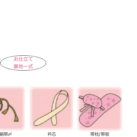
お仕立て
裏地一式
絹帯〆
衿芯
帯枕/帯板