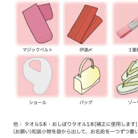
マジックベルト
伊達〆
３重
ショール
バッグ
ゾー
他： タオル5本・おしぼりタオル1本[補正に使用します]
(お願い)和装小物を袋から出して、お名前を一つずつ