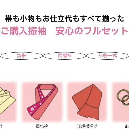
帯も小物もお仕立代もすべて揃った
ご購入振袖 安心のフルセット
袋帯
長襦袢
小物一式
袢
重ね衿
正絹帯揚げ
正