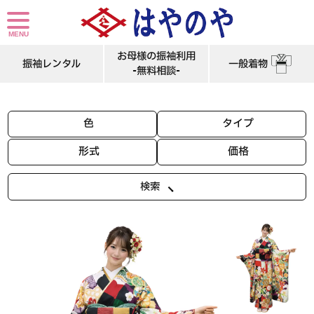
兵庫県姫路市、加古川市の振袖専門店です。振袖レンタルMサイズのモダンな松竹梅に赤、黒、緑、白と多色の振袖レンタルＭサイズです。
お母様の振袖利用
振袖レンタル
一般着物
-無料相談-
色
タイプ
形式
価格
検索