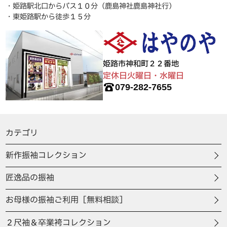
・姫路駅北口からバス１０分（鹿島神社鹿島神社行）
・東姫路駅から徒歩１５分
姫路市神和町２２番地
定休日火曜日・水曜日
079-282-7655
カテゴリ
新作振袖コレクション
匠逸品の振袖
お母様の振袖ご利用［無料相談］
２尺袖＆卒業袴コレクション