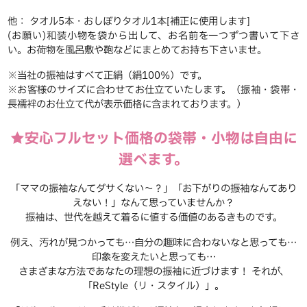
他： タオル5本・おしぼりタオル1本[補正に使用します]
(お願い)和装小物を袋から出して、お名前を一つずつ書いて下さ
い。お荷物を風呂敷や鞄などにまとめてお持ち下さいませ。
※当社の振袖はすべて正絹（絹100％）です。
※お客様のサイズに合わせてお仕立ていたします。（振袖・袋帯・
長襦袢のお仕立て代が表示価格に含まれております。）
★安心フルセット価格の袋帯・小物は自由に
選べます。
「ママの振袖なんてダサくない～？」「お下がりの振袖なんてあり
えない！」なんて思っていませんか？
振袖は、世代を越えて着るに値する価値のあるきものです。
例え、汚れが見つかっても…自分の趣味に合わないなと思っても…
印象を変えたいと思っても…
さまざまな方法であなたの理想の振袖に近づけます！ それが、
「ReStyle（リ・スタイル）」。