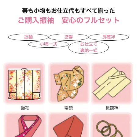
帯も小物もお仕立代もすべて揃った
ご購入振袖 安心のフルセット
振袖
袋帯
長襦袢
小物一式
お仕立て
裏地一式
振袖
帯袋
長襦袢