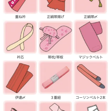
重ね衿
正絹帯揚げ
正絹帯〆
衿芯
帯枕/帯板
マジックベルト
伊達〆
３重紐
コーリンベルト2本