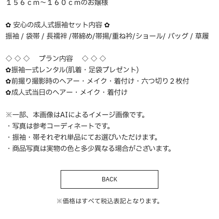
１５６ｃｍ〜１６０ｃｍのお嬢様
✿ 安心の成人式振袖セット内容 ✿
振袖 / 袋帯 / 長襦袢 /帯締め/帯揚/重ね衿/ショール/ バッグ / 草履
◇ ◇ ◇ プラン内容 ◇ ◇ ◇
✿振袖一式レンタル(肌着・足袋プレゼント)
✿前撮り撮影時のヘアー・メイク・着付け・六つ切り２枚付
✿成人式当日のヘアー・メイク・着付け
※一部、本画像はAIによるイメージ画像です。
・写真は参考コーディネートです。
・振袖・帯それぞれ単品にてお選びいただけます。
・商品写真は実物の色と多少異なる場合がございます。
BACK
※価格はすべて税込表記となります。