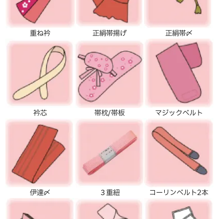
重ね衿
正絹帯揚げ
正絹帯〆
衿芯
帯枕/帯板
マジックベルト
伊達〆
３重紐
コーリンベルト2本