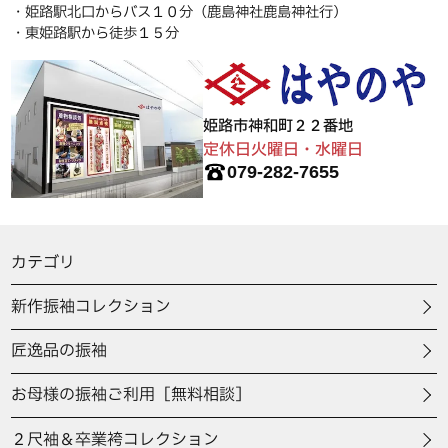
・姫路駅北口からバス１０分（鹿島神社鹿島神社行）
・東姫路駅から徒歩１５分
姫路市神和町２２番地
定休日火曜日・水曜日
079-282-7655
カテゴリ
新作振袖コレクション
匠逸品の振袖
お母様の振袖ご利用［無料相談］
２尺袖＆卒業袴コレクション