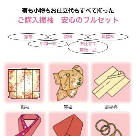
帯も小物もお仕立代もすべて揃った
ご購入振袖 安心のフルセット
振袖
袋帯
長襦袢
小物一式
お仕立て
裏地一式
振袖
帯袋
長襦袢