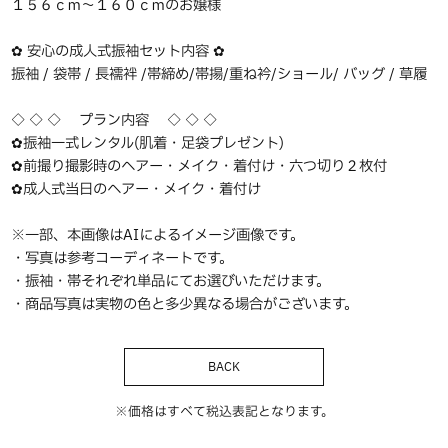
１５６ｃｍ〜１６０ｃｍのお嬢様
✿ 安心の成人式振袖セット内容 ✿
振袖 / 袋帯 / 長襦袢 /帯締め/帯揚/重ね衿/ショール/ バッグ / 草履
◇ ◇ ◇ プラン内容 ◇ ◇ ◇
✿振袖一式レンタル(肌着・足袋プレゼント)
✿前撮り撮影時のヘアー・メイク・着付け・六つ切り２枚付
✿成人式当日のヘアー・メイク・着付け
※一部、本画像はAIによるイメージ画像です。
・写真は参考コーディネートです。
・振袖・帯それぞれ単品にてお選びいただけます。
・商品写真は実物の色と多少異なる場合がございます。
BACK
※価格はすべて税込表記となります。