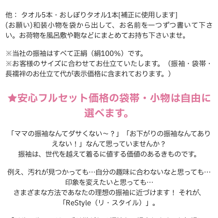
他： タオル5本・おしぼりタオル1本[補正に使用します]
(お願い)和装小物を袋から出して、お名前を一つずつ書いて下さ
い。お荷物を風呂敷や鞄などにまとめてお持ち下さいませ。
※当社の振袖はすべて正絹（絹100％）です。
※お客様のサイズに合わせてお仕立ていたします。（振袖・袋帯・
長襦袢のお仕立て代が表示価格に含まれております。）
★安心フルセット価格の袋帯・小物は自由に
選べます。
「ママの振袖なんてダサくない～？」「お下がりの振袖なんてあり
えない！」なんて思っていませんか？
振袖は、世代を越えて着るに値する価値のあるきものです。
例え、汚れが見つかっても…自分の趣味に合わないなと思っても…
印象を変えたいと思っても…
さまざまな方法であなたの理想の振袖に近づけます！ それが、
「ReStyle（リ・スタイル）」。