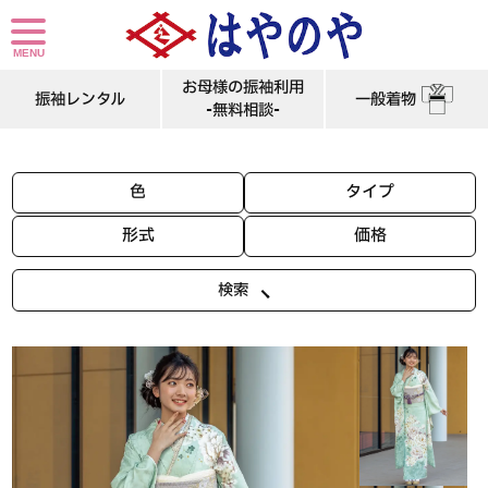
姫路市の 成人式で振袖レンタル ミントグリーン色の振袖です。振袖購入も振袖レンタルも可能です。
お母様の振袖利用
振袖レンタル
一般着物
-無料相談-
色
タイプ
形式
価格
検索