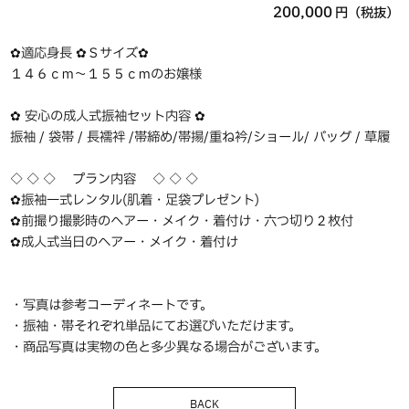
200,000
円（税抜）
✿適応身長 ✿Ｓサイズ✿
１４６ｃｍ〜１５５ｃｍのお嬢様
✿ 安心の成人式振袖セット内容 ✿
振袖 / 袋帯 / 長襦袢 /帯締め/帯揚/重ね衿/ショール/ バッグ / 草履
◇ ◇ ◇ プラン内容 ◇ ◇ ◇
✿振袖一式レンタル(肌着・足袋プレゼント)
✿前撮り撮影時のヘアー・メイク・着付け・六つ切り２枚付
✿成人式当日のヘアー・メイク・着付け
・写真は参考コーディネートです。
・振袖・帯それぞれ単品にてお選びいただけます。
・商品写真は実物の色と多少異なる場合がございます。
BACK