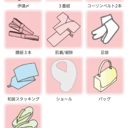
伊達〆
３重紐
コーリンベルト2本
腰紐３本
肌着/裾除
足袋
和装スタッキング
ショール
バッグ