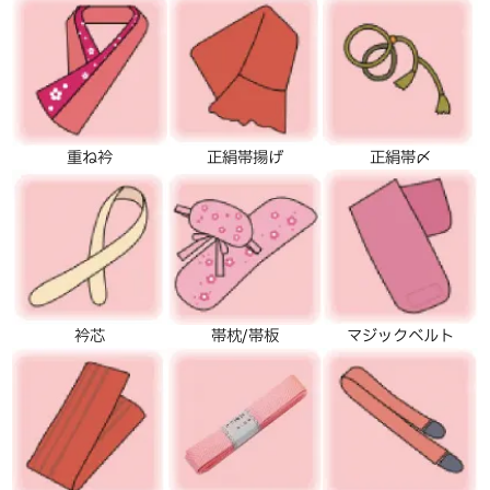
重ね衿
正絹帯揚げ
正絹帯〆
衿芯
帯枕/帯板
マジックベルト