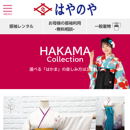
卒業式 卒業式衣装 卒業袴 袴 レンタル 古典 おしゃれ 白 花 可愛い
お母様の振袖利用
振袖レンタル
一般着物
-無料相談-
HAKAMA
Collection
選べる「はかま」の楽しみ方は3種類！