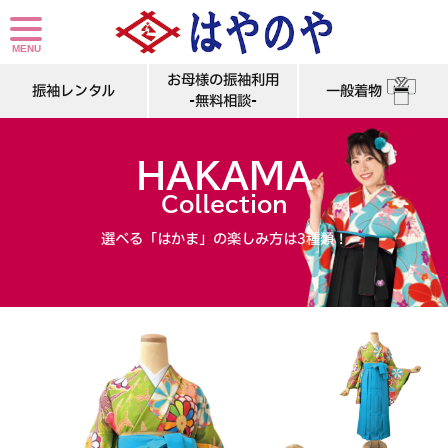
華やかな花柄が映える緑地の着物で、特別な日を彩る袴スタイル┃大学 卒業式 袴
お母様の振袖利用
振袖レンタル
一般着物
-無料相談-
HAKAMA
Collection
選べる「はかま」の楽しみ方は3種類！