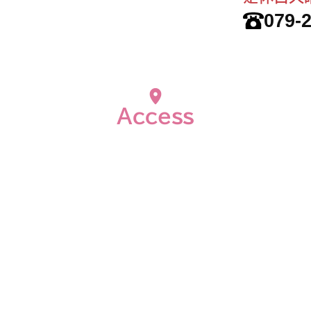
079-
Access