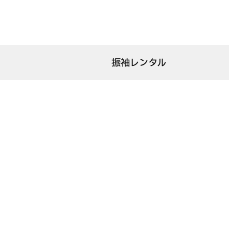
ママ振袖はクリーニングとサイズ直しで私の振袖に！必要なものや予算について解説
振袖レンタル